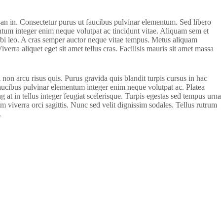
san in. Consectetur purus ut faucibus pulvinar elementum. Sed libero
entum integer enim neque volutpat ac tincidunt vitae. Aliquam sem et
rbi leo. A cras semper auctor neque vitae tempus. Metus aliquam
iverra aliquet eget sit amet tellus cras. Facilisis mauris sit amet massa
non arcu risus quis. Purus gravida quis blandit turpis cursus in hac
faucibus pulvinar elementum integer enim neque volutpat ac. Platea
g at in tellus integer feugiat scelerisque. Turpis egestas sed tempus urna
uam viverra orci sagittis. Nunc sed velit dignissim sodales. Tellus rutrum
.