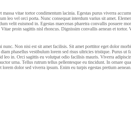
et massa vitae tortor condimentum lacinia. Egestas purus viverra accum
entum leo vel orci porta. Nunc consequat interdum varius sit amet. Elem
erdum velit euismod in. Egestas maecenas pharetra convallis posuere mo
 Vitae proin sagittis nisl rhoncus. Dignissim convallis aenean et tortor. V
c. Non nisi est sit amet facilisis. Sit amet porttitor eget dolor morbi 
iam phasellus vestibulum lorem sed risus ultricies tristique. Purus ut 
leo in. Orci sagittis eu volutpat odio facilisis mauris. Viverra adipiscin
at auctor urna. Tellus rutrum tellus pellentesque eu tincidunt. In ornare q
get lorem dolor sed viverra ipsum. Enim eu turpis egestas pretium aenean