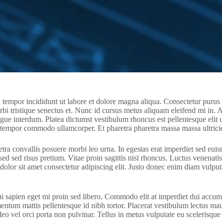
d tempor incididunt ut labore et dolore magna aliqua. Consectetur purus
bi tristique senectus et. Nunc id cursus metus aliquam eleifend mi in. A
augue interdum. Platea dictumst vestibulum rhoncus est pellentesque eli
t tempor commodo ullamcorper. Et pharetra pharetra massa massa ultrici
 convallis posuere morbi leo urna. In egestas erat imperdiet sed euismod
d sed risus pretium. Vitae proin sagittis nisl rhoncus. Luctus venenatis
olor sit amet consectetur adipiscing elit. Justo donec enim diam vulputa
ui sapien eget mi proin sed libero. Commodo elit at imperdiet dui accums
tum mattis pellentesque id nibh tortor. Placerat vestibulum lectus mauri
leo vel orci porta non pulvinar. Tellus in metus vulputate eu scelerisq