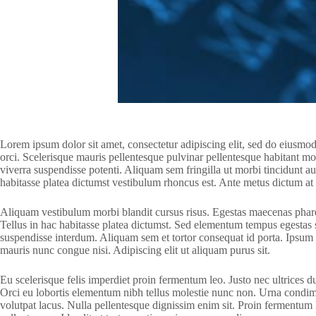
Lorem ipsum dolor sit amet, consectetur adipiscing elit, sed do eiusmo
orci. Scelerisque mauris pellentesque pulvinar pellentesque habitant mor
viverra suspendisse potenti. Aliquam sem fringilla ut morbi tincidunt 
habitasse platea dictumst vestibulum rhoncus est. Ante metus dictum a
Aliquam vestibulum morbi blandit cursus risus. Egestas maecenas pharetra
Tellus in hac habitasse platea dictumst. Sed elementum tempus egestas se
suspendisse interdum. Aliquam sem et tortor consequat id porta. Ipsum d
mauris nunc congue nisi. Adipiscing elit ut aliquam purus sit.
Eu scelerisque felis imperdiet proin fermentum leo. Justo nec ultrices d
Orci eu lobortis elementum nibh tellus molestie nunc non. Urna condimen
volutpat lacus. Nulla pellentesque dignissim enim sit. Proin fermentum 