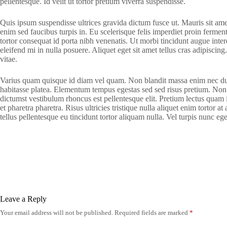
pellentesque. Id velit ut tortor pretium viverra suspendisse.
Quis ipsum suspendisse ultrices gravida dictum fusce ut. Mauris sit am
enim sed faucibus turpis in. Eu scelerisque felis imperdiet proin ferm
tortor consequat id porta nibh venenatis. Ut morbi tincidunt augue int
eleifend mi in nulla posuere. Aliquet eget sit amet tellus cras adipiscing.
vitae.
Varius quam quisque id diam vel quam. Non blandit massa enim nec dui nun
habitasse platea. Elementum tempus egestas sed sed risus pretium. Non d
dictumst vestibulum rhoncus est pellentesque elit. Pretium lectus quam id 
et pharetra pharetra. Risus ultricies tristique nulla aliquet enim tortor 
tellus pellentesque eu tincidunt tortor aliquam nulla. Vel turpis nunc e
Leave a Reply
Your email address will not be published.
Required fields are marked
*