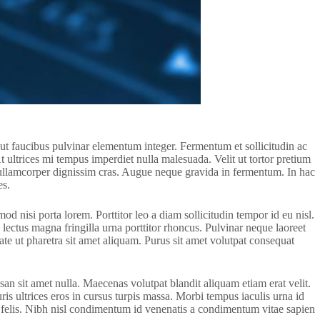
 ut faucibus pulvinar elementum integer. Fermentum et sollicitudin ac
t ultrices mi tempus imperdiet nulla malesuada. Velit ut tortor pretium
t ullamcorper dignissim cras. Augue neque gravida in fermentum. In hac
es.
 nisi porta lorem. Porttitor leo a diam sollicitudin tempor id eu nisl.
 lectus magna fringilla urna porttitor rhoncus. Pulvinar neque laoreet
te ut pharetra sit amet aliquam. Purus sit amet volutpat consequat
an sit amet nulla. Maecenas volutpat blandit aliquam etiam erat velit.
s ultrices eros in cursus turpis massa. Morbi tempus iaculis urna id
ue felis. Nibh nisl condimentum id venenatis a condimentum vitae sapien